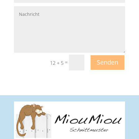
Senden
=
12 + 5